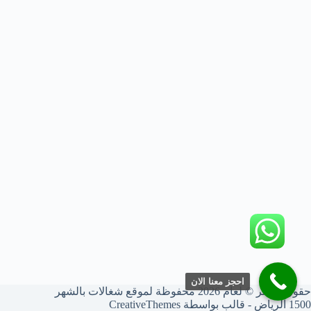
احجز معنا الان
حقوق النشر © لعام 2026 محفوظة لموقع شغالات بالشهر
1500 الرياض - قالب بواسطة
CreativeThemes