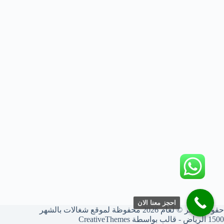
احجز معنا الان
حقوق النشر © لعام 2026 محفوظة لموقع شغالات بالشهر
1500 الرياض - قالب بواسطة
CreativeThemes