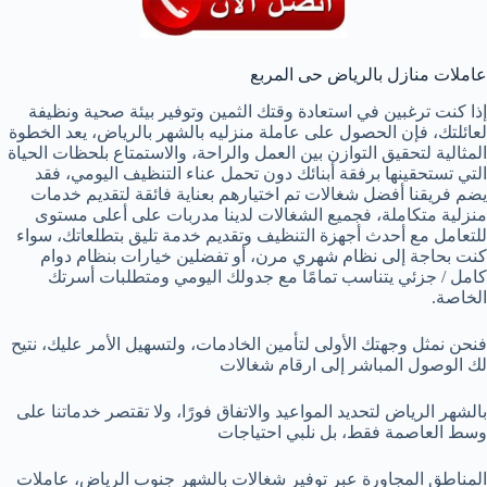
عاملات منازل بالرياض حى المربع
إذا كنت ترغبين في استعادة وقتك الثمين وتوفير بيئة صحية ونظيفة
لعائلتك، فإن الحصول على عاملة منزليه بالشهر بالرياض، يعد الخطوة
المثالية لتحقيق التوازن بين العمل والراحة، والاستمتاع بلحظات الحياة
التي تستحقينها برفقة أبنائك دون تحمل عناء التنظيف اليومي، فقد
يضم فريقنا أفضل شغالات تم اختيارهم بعناية فائقة لتقديم خدمات
منزلية متكاملة، فجميع الشغالات لدينا مدربات على أعلى مستوى
للتعامل مع أحدث أجهزة التنظيف وتقديم خدمة تليق بتطلعاتك، سواء
كنت بحاجة إلى نظام شهري مرن، أو تفضلين خيارات بنظام دوام
كامل / جزئي يتناسب تمامًا مع جدولك اليومي ومتطلبات أسرتك
الخاصة.
فنحن نمثل وجهتك الأولى لتأمين الخادمات، و​لتسهيل الأمر عليك، نتيح
لك الوصول المباشر إلى ارقام شغالات
بالشهر الرياض لتحديد المواعيد والاتفاق فورًا، ولا تقتصر خدماتنا على
وسط العاصمة فقط، بل نلبي احتياجات
المناطق المجاورة عبر توفير شغالات بالشهر جنوب الرياض، عاملات