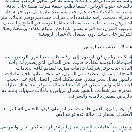
بالساعه غرب الرياض، عاملات بالساعه حي النخيل الرياض، شغالات
بالساعه جنوب الرياض؛ عندما تطلب خدمة منزلية مبنية على الدقة
والمرونة، فأنت لا تبحث عن مجرد مساعدة عابرة، بل عن تجربة تدار
باحتراف تمنحك راحة حقيقية داخل منزلك، حيث يتم توفير عاملات يتم
اختيارهن بعناية لتناسب طبيعة احتياجاتك اليومية في الطبخ والتنظيف
وترتيب المنزل، مع التزام يضمن لك إنجاز المهام بكفاءة ويمنحك وقتك
للتركيز على حياتك دون انشغال بالأعمال الروتينية.
شغالات حبشيات بالرياض
إذا كنت ترغبين في الوصول إلى ارقام خادمات بالشهر بالرياض لتلبية
احتياجاتك اليومية بكفاءة، فإليك الحل المثالي الذي يضمن لك راحة
البال، حيث توفر شركتنا خادمات منزلية لتقديم كافة الخدمات
المتعلقة بأعمال التنظيف في المنزل، كما ​تتيح إمكانية تأجير عاملات
بالشهر مقابل سعر ممتاز، فقد يمكنك اختيار أفضل باقة على حسب
احتياجاتك، ولمن يسكن في الأحياء الشمالية، تتوفر أيضاً هناك خيارات
متميزة عبر شغالات بالشهر شمال الرياض وعاملات فلبينيات بالساعه
بالرياض يتمتعن بالأمانة والسرعة.
كما يضم فريق العمل خادمات مدربات على كيفية التعامل السليم مع
الأطفال الصغار في حالة عدم تواجد الأم،
ويتوفر أيضاً عاملات بالشهر شمال الرياض لرعاية كبار السن والمرضى