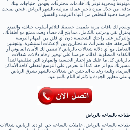
موثوقة ومجربة توفر لك خادمات محترفات يفهمن احتياجات بيتك
بدقة، من خلال ميزة تأجير عمالة منزلية بالشهر الرياض، فنحن نمنحك
فرصة ذهبية للتخلص من أعباء الترتيب والغسيل.
ونقدم لك باقات مرنة صُممت خصيصًا لتلائم أسلوب حياتك، والتمتع
بمنزل نقي ومرتب بالكامل، مما يتح لك قضاء وقت ممتع مع أطفالك،
والتركيز على راحتك الشخصية دون أي قلق من المهام اليومية
المرهقة، فقد ​نعلم أنك قد تحتارين بين الإعلانات المنتشرة، وتتجنبين
التعامل مع أي دلالة شغالات بالرياض لا تضمن لك الأمان القانوني أو
الكفاءة المطلوبة، لذلك، حرصنا على توفير ارقام دلالات شغالات
بالرياض كل ما عليك هو اختيار الجنسية والمهارة التي تطلبينها لتبدأ
مسيرتك مع الراحة، كما أننا نحرص على التوسع لنغطي كافة الأماكن
القريبة، وتلبية رغبات الباحثين عن شغالات بالشهر بشرق الرياض
بأعلى معايير الجودة والإلتزام التام بالمواعيد.
طباخه بالساعه بالرياض
طباخه بالساعه بالرياض، عاملات بالساعه حي الوادى الرياض، شغالات