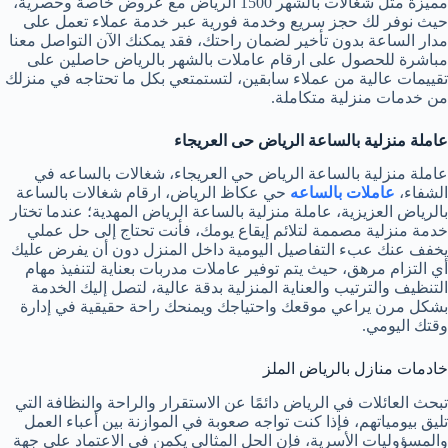
مميزة مثل شغالات بالشهر 1500 الرياض مع عروض خاصة وحصرية،
حيث نوفر لك حجز سريع وخدمة فورية عبر خدمة عملاء تعمل على
مدار الساعة بدون تأخير لضمان راحتك، فقد يمكنك الآن التواصل معنا
مباشرة للحصول على ارقام عاملات بالشهر بالرياض حاصلين على
تقييمات عالية من عملاء سابقين، لتستمتعي بكل ما تحتاجه في منزلك
من خدمات منزلية متكاملة.
عاملة منزلية بالساعة الرياض حى العريجاء
عاملة منزلية بالساعة الرياض حي العريجاء، شغالات بالساعه في
الشفاء،
عاملات بالساعه
حي عكاظ الرياض، ارقام شغالات بالساعة
بالرياض العزيزية، عاملة منزلية بالساعة الرياض المهدية؛ عندما تختار
خدمة منزلية مصممة لتلائم إيقاع يومك، فأنت تحتاج إلى حل عملي
يخفف عنك عبء التفاصيل اليومية داخل المنزل دون أن يفرض عليك
أي التزام مرهق، حيث يتم توفير عاملات مدربات بعناية لتنفيذ مهام
التنظيف والترتيب والعناية المنزلية بدقة عالية، لتصل إليك الخدمة
بشكل مرن يراعي موقعك واحتياجك ويمنحك راحة حقيقية في إدارة
وقتك اليومي.
خادمات منازل بالرياض الملز
تبحث العائلات في الرياض دائمًا عن الاستقرار والراحة والنظافة التي
تليق بيومياتهم، فإذا كنت تواجه صعوبة في الموازنة بين أعباء العمل
والمسؤوليات الأسرية، فإن الحل المثالي يكمن في الاعتماد على جهة