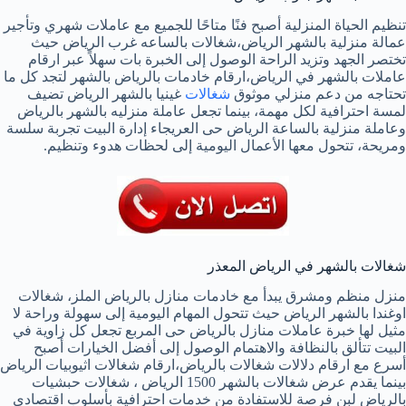
تنظيم الحياة المنزلية أصبح فنًا متاحًا للجميع مع عاملات شهري وتأجير
عمالة منزلية بالشهر الرياض،شغالات بالساعه غرب الرياض حيث
تختصر الجهد وتزيد الراحة الوصول إلى الخبرة بات سهلاً عبر ارقام
عاملات بالشهر في الرياض،ارقام خادمات بالرياض بالشهر لتجد كل ما
تحتاجه من دعم منزلي موثوق
شغالات
غينيا بالشهر الرياض تضيف
لمسة احترافية لكل مهمة، بينما تجعل عاملة منزليه بالشهر بالرياض
وعاملة منزلية بالساعة الرياض حى العريجاء إدارة البيت تجربة سلسة
ومريحة، تتحول معها الأعمال اليومية إلى لحظات هدوء وتنظيم.
شغالات بالشهر في الرياض المعذر
منزل منظم ومشرق يبدأ مع خادمات منازل بالرياض الملز، شغالات
اوغندا بالشهر الرياض حيث تتحول المهام اليومية إلى سهولة وراحة لا
مثيل لها خبرة عاملات منازل بالرياض حى المربع تجعل كل زاوية في
البيت تتألق بالنظافة والاهتمام الوصول إلى أفضل الخيارات أصبح
أسرع مع ارقام دلالات شغالات بالرياض،ارقام شغالات اثيوبيات الرياض
بينما يقدم عرض شغالات بالشهر 1500 الرياض ، شغالات حبشيات
بالرياض لبن فرصة للاستفادة من خدمات احترافية بأسلوب اقتصادي