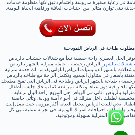
تامة في رعاية صغيرة مدروسة واهتمام دقيق لأنها منظومة خدمات
حديثة تبني توازن مثالي بين احتياجات العائلة ورفاهية الحياة اليومية.
مطلوب طباخة في الرياض النموذجية
يوفر الحل العصري راحة حقيقية تبدأ مع شغالات حبشيات بالرياض
،
شغالات بالشهر
بالرياض رخيصة ، عاملة منزليه بالشهر بالرياض
وشغالات بالشهر اندونيسيات الرياض اللواتي يقدمن لك خدمة منزلية
متقنة بأسعار في متناول الجميع، وتكتمل الراحة مع طباخه بالرياض
رخيصة ، طباخة بالشهر الرياض وطباخة فى الرياض التي تمنح مطبخك
نكهة احترافية دون عناء أو تكلفة مرتفعة كما تمنحك جليسه أطفال
منزلية بالرياض ، ناني في الرياض حى المربع راحة البال برعاية
مخصصة لطفلك داخل منزلك في أجواء آمنة وودية، وتأتي حاضنة
اطفال تجي للبيت الرياض لتجعل العناية أكثر مرونة، حيث تصل إليك
بخبرتها لتواكب احتياجات أسرتك اليومية، في تجربة عملية تلبي كل
تفاصيل حياتك المنزلية بسهولة وموثوقية.