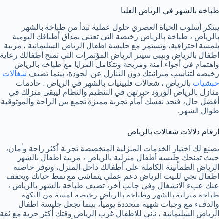
طباخه بالشهر في الرياض العليا
يبتكر أسلوب الحياة العصري حلول عملية تبدأ من طباخة بالشهر
بالرياض ، طباخة بالرياض رخيصة التي تعتني بمذاق أطباقك اليومية
بلمسة احترافية، وتستمر مع جليسة اطفال الرياض السليمانية ، مربية
اطفال بالرياض وبيبى سيتر الرياض المؤتمرات التي تمنح أطفالك رعاية
واهتمام في أجواء آمنة ومريحة وتتكامل المزايا مع طباخه بالرياض
رخيصه لتناسب ميزانيتك دون التنازل عن الجودة، بينما تضيف
شغالات
حبشيات
بالرياض ، شغالات فلبينيات بالشهر في الرياض ، خادمات
منازل بالرياض الورود خبرتهن في التنظيم والنظام ليبقى منزلك في
أفضل حال، فتجد نفسك أمام تجربة مميزة تجمع بين الراحة والموثوقية
طوال الشهر.
ارقام دلالات شغالات بالرياض
يصنع لك اختيار الخدمات المنزلية المتخصصة تجربة أكثر راحة وأمان،
حيث تمنحك جليسه أطفال منزلية بالرياض ، مربية اطفال بالشهر
الرياض الطمأنينة الكاملة على أطفالك داخل المنزل، وتوفر حاضنة
اطفال تجي للبيت الرياض دعم عملي يتماشى مع نمط حياتك ويخفف
عنك عبء الانشغال وفي جانب آخر، تضيف طباخة بالشهر بالرياض ،
طباخة منزلية بالشهر وطباخه بالرياض رخيصه لمسة من النكهة
والدفء مع وجبات شهية متجددة يومياً، بينما تجعل جليسة اطفال
الرياض السليمانية ، ناني للاطفال غرب الرياض وقتك أكثر حرية مع ثقة