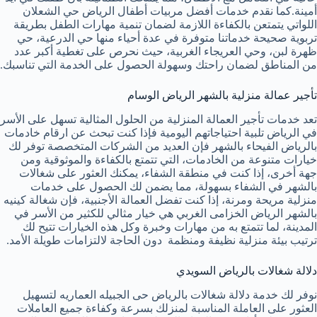
أمينة.كما نقدم خدمات أفضل مربيات أطفال الرياض حي الشعلان
اللواتي يتمتعن بالكفاءة اللازمة لضمان تنمية مهارات الطفل بطريقة
تربوية صحيحة خدماتنا متوفرة في عدة أحياء منها حي الدرعية، حي
ظهرة لبن، وحي العريجاء الغربية، حيث نحرص على تغطية أكبر عدد
من المناطق لضمان راحتك وسهولة الحصول على الخدمة التي تناسبك.
تأجير عمالة منزلية بالشهر الرياض الوسام
تعد خدمات تأجير العمالة المنزلية من الحلول المثالية تسهل على الأسر
في الرياض تلبية احتياجاتهم اليومية فإذا كنت تبحث عن ارقام خادمات
بالرياض الفيحاء بالشهر فإن العديد من الشركات المتخصصة توفر لك
خيارات متنوعة من الخادمات، التي تتمتع بالكفاءة والموثوقية ومن
جهة أخرى، إذا كنت في منطقة الشفاء، يمكنك العثور على شغالات
بالشهر في الشفاء بسهولة، مما يضمن لك الحصول على خدمات
منزلية مريحة ومرنة، إذا كنت تفضل العمالة الأجنبية، فإن شغالة كينيه
بالشهر الرياض الخزامى الغربي هي خيار مثالي للكثير من الأسر في
المدينة، لما تتمتع به من مهارات وخبرة وكل هذه الخيارات تتيح لك
ترتيب بيئة منزلية نظيفة ومنظمة دون الحاجة لالتزامات طويلة الأمد.
دلالة شغالات بالرياض السويدي
نوفر لك خدمة دلالة شغالات بالرياض حى الجبيله العماريه لتسهيل
العثور على العاملة المناسبة لمنزلك بسرعة وكفاءة جميع العاملات