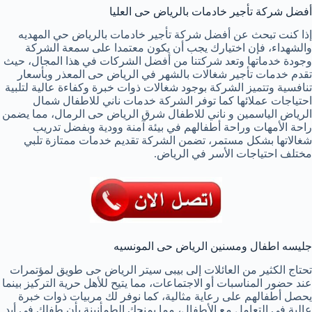
أفضل شركة تأجير خادمات بالرياض حى العليا
إذا كنت تبحث عن أفضل شركة تأجير خادمات بالرياض حي المهديه
والشهداء، فإن اختيارك يجب أن يكون معتمدا على سمعة الشركة
وجودة خدماتها وتعد شركتنا من أفضل الشركات في هذا المجال، حيث
تقدم خدمات تأجير شغالات بالشهر في الرياض حى المعذر وبأسعار
تنافسية وتتميز الشركة بوجود شغالات ذوات خبرة وكفاءة عالية لتلبية
احتياجات عملائها كما توفر الشركة خدمات ناني للاطفال شمال
الرياض الياسمين و ناني للاطفال شرق الرياض حى الرمال، مما يضمن
راحة الأمهات وراحة أطفالهم في بيئة آمنة وودية وبفضل تدريب
شغالاتها بشكل مستمر، تضمن الشركة تقديم خدمات ممتازة تلبي
مختلف احتياجات الأسر في الرياض.
جليسه اطفال ومسنين الرياض حى المونسيه
تحتاج الكثير من العائلات إلى بيبى سيتر الرياض حى طويق لمؤتمرات
عند حضور المناسبات أو الاجتماعات، مما يتيح للأهل حرية التركيز بينما
يحصل أطفالهم على رعاية مثالية، كما نوفر لك مربيات ذوات خبرة
عالية في التعامل مع الأطفال، مما يمنحك الطمأنينة بأن طفلك في أيد