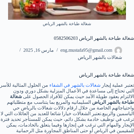
شغالة طباخة بالشهر الرياض
شغالة طباخة بالشهر الرياض 0582506203
eng.mustafa95@gmail.com
مارس 16, 2025
شغالات بالشهر الرياض
شغالة طباخة بالشهر الرياض
تعتبر عملية إيجار
شغالات بالشهر في الشفاء
من الحلول المثالية للأسر
التي تحتاج إلى مساعدة في الأعمال المنزلية بشكل دوري ودون
الالتزام بعقود طويلة الأمد حيث يمكن للأفراد الحصول على
شغالة
طباخة بالشهر الرياض
السليمانيه والمربع بما يتناسب مع متطلباتهم
واحتياجاتهم الخاصة من خلال ارقام دلالات شغالات بالرياض حي
الياسمين والربيع.تعتبر الشغالات خيارا شائعا للعديد من العائلات التي لا
ترغب في توظيف خادمة بشكل دائم، حيث يمكن للمستأجر تحديد فترة
الإيجار والمهام التي ترغب في إنجازها وفيما يتعلق بالخادمات، يمكن
للمقيمين في الرياض أو حتى المناطق المجاورة مثل الرحمانية