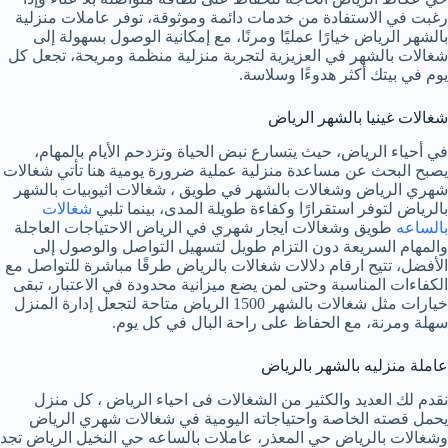
رغبت في الاستفادة من خدمات دائمة وموثوقة، توفر عاملات منزلية
بالشهر الرياض خيارًا عمليًا ومرنًا، مع إمكانية الوصول بسهولة إلى
شغالات بالشهر في العزيزية لتجربة منزلية منظمة ومريحة، تجعل كل
يوم في بيتك أكثر هدوءًا وسلاسة.
شغالات غينيا بالشهر الرياض
في أحياء الرياض، حيث يتسارع نبض الحياة وتزدحم الأيام بالمهام،
يصبح البحث عن مساعدة منزلية عملية ضرورة يومية هنا تأتي شغالات
شهري الرياض وشغالات بالشهر في طويق ، شغالات اثيوبيات بالشهر
بالرياض لتوفر استقرارًا وكفاءة طويلة المدى، بينما تلبي
شغالات
بالساعه
طويق وشغالات ايجار شهري في الرياض الاحتياجات العاجلة
والمهام السريعة دون التزام طويل لتسهيل التواصل والوصول إلى
الأفضل، تتيح ارقام دلالات شغالات بالرياض طرقًا مباشرة للتواصل مع
الكفاءات المناسبة وحتى لمن يضع ميزانية محدودة في الاعتبار، تبقى
خيارات مثل شغالات بالشهر 1500 الرياض متاحة لتجعل إدارة المنزل
سهلة ومرنة، مع الحفاظ على راحة البال في كل يوم.
عاملة منزليه بالشهر بالرياض
نقدم لك العديد والكثير من الشغالات فى احياء الرياض ، كل منزل
يحمل قصته الخاصة واحتياجاته اليومية في شغالات شهري الرياض
وشغالات بالرياض حي المعذر، عاملات بالساعه حي النخيل الرياض تجد