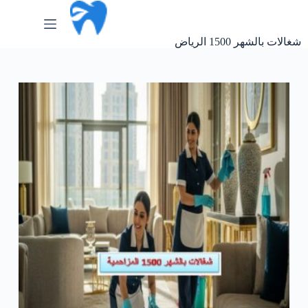
لتجاوز
لى
لمحتوى
شغالات بالشهر 1500 الرياض