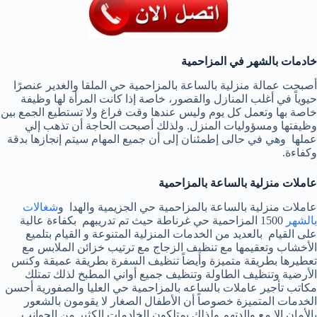
خادمات بالشهر في المزاحمية
أصبحت عمالة منزلية بالساعة بالمزاحمية حي الملقا والغدير عنصرًا
حيوياً في أغلب المنازل والقصور، خاصة إذا كانت المرأة لها وظيفة
خاصة بها وتعمل كل يوم وليس عندها وقت فراغ ولا تستطيع الجمع بين
وظيفتها ومسؤوليات المنزل. ولذلك أصبحت الحاجة أن تذهب إلي
عملها وهي في حالى إطمئنان إلى أن جميع المهام سيتم إنجازها بدقة
وكفاءة.
عاملات منزلية بالساعة بالمزاحمية
عاملات منزلية بالساعة بالمزاحمية حي الجزيمية والهدا و
شغالات
بالشهر
1500 المزاحمية حي غرناطة حيث تم تدريبهم بكفاءة عالية
على القيام بالعديد من الخدمات المنزلية المتنوعة و القيام بتلميع
الأخشاب وتعقيمها مع تنظيف الزجاج مع ترتيب خزائن الملابس مع
تعطيرها بطريقة متميزة وأيضاً تنظيف السفرة بطريقة عميقة وكنس
الأرضية وتنظيف الطاولة وتنظيف جميع أواني المطبخ لذلك تمتلك
مكاتب تأجير عاملات بالساعه بالمزاحمية حي العليا والصفورية أحسن
الخدمات المتميزة خصوصاً أن الأطفال الصغار لا يقومون بالشعور
بالأمان إلا مع والدتهم ولذلك يمتلكون الخادمات الكثير من الجوانب