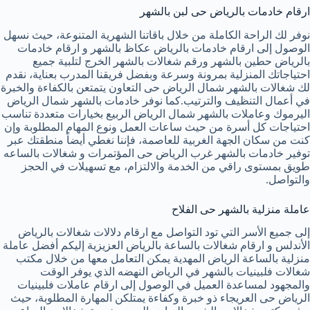
ارقام خادمات بالرياض حى لبن بالشهر
نوفر لك الراحة الكاملة من خلال باقاتنا الشهرية المتنوعة، حيث نسهل
الوصول إلى ارقام خادمات بالرياض عكاظ بالشهر و ارقام خادمات
بالرياض حطين بالشهر ورقم شغالات بالشهر الخرج لتلبية جميع
احتياجاتك المنزلية بمرونة وسرعة وبفضل فريقنا المدرب بعناية، نقدم
لك شغالات بالشهر شمال الرياض حى التعاون يتمتعن بالكفاءة والخبرة
في أعمال التنظيف والترتيب.كما نوفر خادمات بالشهر شمال الرياض
اليرموك وعاملات بالشهر شمال الرياض الربيع بخيارات متعددة تناسب
احتياجات كل أسرة من حيث ساعات العمل ونوع المهام المطلوبة وإن
كنت من سكان الجهة الغربية للعاصمة، فإننا نغطي أيضاً منطقتك عبر
توفير خادمات بالشهر غرب الرياض حى المؤتمرات و شغالات بالساعه
طويق بمستوى راقي من الخدمة والالتزام، مع تسهيلات في الحجز
والتواصل.
عاملة منزلية بالشهر حى الفلاح
إلى جميع الأسر التي تود التواصل مع ارقام دلالات شغالات بالرياض
الأندلس و ارقام شغالات بالساعة بالرياض العزيزية إليكم أفضل عاملة
منزلية بالساعة الرياض المهدية يمكن التعامل معها من خلال مكتب
شغالات فلبينيات بالشهر في الرياض النهضه الذي يوفر الوقت
والمجهود لمساعدة العميل في الوصول إلى ارقام عاملات فلبينيات
الرياض حى العريجاء ذو خبرة وكفاءة يمتلكن المهارة المطلوبة، حيث