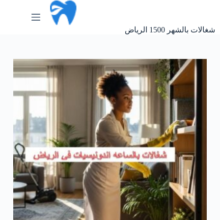
لتجاوز
لى
لمحتوى
شغالات بالشهر 1500 الرياض