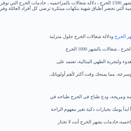
تستمتع براحة البال والوقت الثمين مع عروض دلاله الخرج ، شغالات بالشهر 1500 الخرج ، دلاله شغا
ة التي تحضر أطباق شهية بنكهات مبتكرة ترضي كل أفراد العائلة وف
هر الخرج
ودلالة شغالات الخرج حلول منزلية
 ، شغالات بالشهر 1000 الخرج
وء ولتجربة الطهي المثالية، تعتمد على
رعة، مما يمنحك وقت أكثر لأهم أولوياتك.
مة ومريحة، ودع طباخ فى الخرج طباخه في
بدأ يومك بخيارات ذكية تغير مفهوم الراحة
ميه،خادمات بشهر الخرج أنت لا تختار