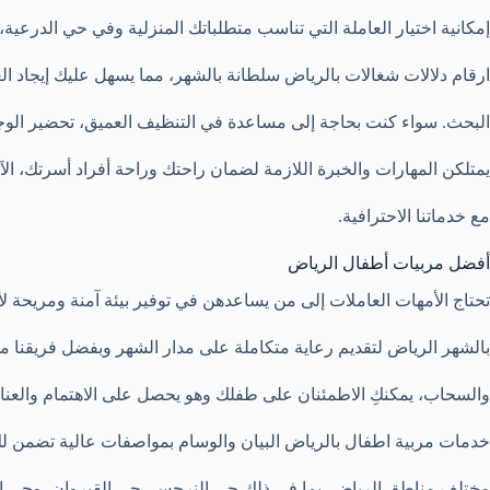
إمكانية اختيار العاملة التي تناسب متطلباتك المنزلية وفي حي الدرعي
ارقام دلالات شغالات بالرياض سلطانة بالشهر، مما يسهل عليك إيجاد ا
البحث. سواء كنت بحاجة إلى مساعدة في التنظيف العميق، تحضير الوجبا
يمتلكن المهارات والخبرة اللازمة لضمان راحتك وراحة أفراد أسرتك، الآ
مع خدماتنا الاحترافية.
أفضل مربيات أطفال الرياض
تحتاج الأمهات العاملات إلى من يساعدهن في توفير بيئة آمنة ومريحة لأ
بالشهر الرياض لتقديم رعاية متكاملة على مدار الشهر وبفضل فريقنا
والسحاب، يمكنكِ الاطمئنان على طفلك وهو يحصل على الاهتمام والعناية
خدمات مربية اطفال بالرياض البيان والوسام بمواصفات عالية تضمن لكِ 
مختلف مناطق الرياض، بما في ذلك حي النرجس، حي القيروان، وحي ال