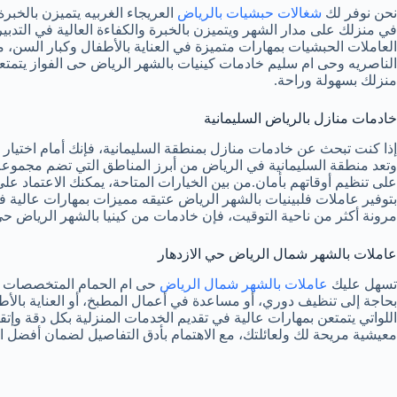
نحن نوفر لك
شغالات حبشيات بالرياض
العريجاء الغربيه يتميزن بالخبر
في منزلك على مدار الشهر ويتميزن بالخبرة والكفاءة العالية في التدب
العاملات الحبشيات بمهارات متميزة في العناية بالأطفال وكبار الس
الناصريه وحى ام سليم خادمات كينيات بالشهر الرياض حى الفواز يتمت
منزلك بسهولة وراحة.
خادمات منازل بالرياض السليمانية
إذا كنت تبحث عن خادمات منازل بمنطقة السليمانية، فإنك أمام اختيار 
وتعد منطقة السليمانية في الرياض من أبرز المناطق التي تضم مجموع
على تنظيم أوقاتهم بأمان.من بين الخيارات المتاحة، يمكنك الاعتماد
بتوفير عاملات فلبينيات بالشهر الرياض عتيقه مميزات بمهارات عالية في
مرونة أكثر من ناحية التوقيت، فإن خادمات من كينيا بالشهر الرياض حى 
عاملات بالشهر شمال الرياض حي الازدهار
تسهل عليك
عاملات بالشهر شمال الرياض
حى ام الحمام المتخصصات لدين
بحاجة إلى تنظيف دوري، أو مساعدة في أعمال المطبخ، أو العناية بال
اللواتي يتمتعن بمهارات عالية في تقديم الخدمات المنزلية بكل دقة و
معيشية مريحة لك ولعائلتك، مع الاهتمام بأدق التفاصيل لضمان أفضل الن