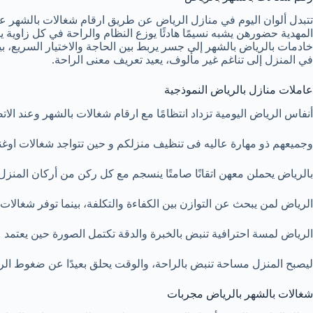
تتبدل ألوان اليوم في منازل الرياض عن طريق ارقام شغالات بالشهر عند
المهدية حضورهن يشبه نسيمًا هادئًا يوزع النظام والراحة في كل زاوية 
خادمات بالرياض بالشهر إلى جسر يربط بين الحاجة والاختيار السريع، ب
في المنزل إلى تناغم غير مألوف، يعيد تعريف معنى الراحة.
عاملات منازل بالرياض النموذجية
أنفاس الرياض اليومية تزداد انتظامًا مع ارقام شغالات بالشهر وعند الات
وجميعهم ذو مهارة عاليه فى تنظيف منزلكم و حين تتواجد شغالات اوغند
بالرياض يحملن معهن اتقانًا صامتًا ينسجم مع كل ركن من أركان المنزل يلف
الرياض لمن يبحث عن التوازن بين الكفاءة والتكلفة، بينما توفر شغال
الرياض لمسة احترافية تنبض بالخبرة والدقة تكتمل الصورة حين يعتمد
ليصبح المنزل مساحة تنبض بالراحة، والوقت يحلق بعيدًا عن ضغوط الرو
شغالات بالشهر بالرياض مجربات