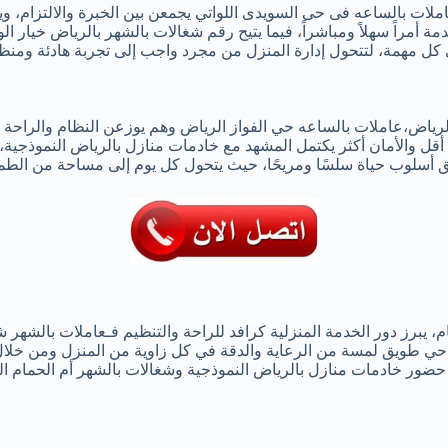
ملات بالساعه فى حى السويدى اللواتي يجمعن بين الخبرة والالتزام، وي
 أمراً سهلاً ومباشراً، فيما يتيح رقم شغالات بالشهر بالرياض خيار ا
في كل مهمة، لتتحول إدارة المنزل من مجرد واجب إلى تجربة هادئة ومنظ
ياض،عاملات بالساعه حي الفواز الرياض وهم يوزعن النظام والراحة ب
أقل والأمان أكثر يكتمل المشهد مع خادمات منازل بالرياض النموذجية،
 أسلوب حياة سلسًا ومريحًا، حيث يتحول كل يوم إلى مساحة من الطمأن
 يبرز دور الخدمة المنزلية كرافد للراحة والتنظيم فـعاملات بالشهر ش
 حي طويق لمسة من الرعاية والدقة في كل زاوية من المنزل ومن خلا
مع حضور خادمات منازل بالرياض النموذجية وشغالات بالشهر أم الحمام 