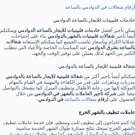
أرقام شغالات في الدوادمي بالساعه
خادمات فلبينيات للايجار بالساعه الدوادمي
يمكن تأجير أفضل
خادمات فلبينيات للايجار بالساعه الدوادمي
ويمكنكم
أيضاً تأجير
شغالات فلبينيات بالشهر بالدوادمي
بناء على إحتياجات
عملائنا الكرام وبأسعار تناسب الجميع كما يمكنكم الإستعانة
شغالات
بالساعه بشرق الدوادمي
عند المناسبات الخاصة والأعياد التي تتطلب
الكثير من الجهد لذلك يعملن على توفير الوقت والجهد
.
شغالة فلبينية للإيجار بالساعة بالدوادمي
يمكنكم أيضاً تأجير أكثر من
شغالة فلبينية للايجار بالساعة بالدوادمي
مدربات وماهرات على قدر من الكفاءة والمهنية في القيام بالمهام
الموكلة إليها من رعاية الأطفال وتنظيف المنزل كما ننصحك بالتواصل
معنا على
شركة تأجير العاملات بالشهر في الدوادمي
من خلال
الحصول على
ارقام
شغالات بالساعه
في الدوادمي
.
عاملات تنظيف بالشهر الخرج
إذا كنتم تحتاجون إلى تنظيف ثابت ومنظم، فإن خدمة عاملات تنظيف
بالشهر الخرج تمنحك نتائج ممتازة طوال الشهر الخدمة مناسبة
للعائلات الكبيرة أو المنازل الواسعة، كما توفر عاملات ذوات خبرة